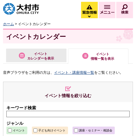
大村市
緊急情報
メニュー
検
緊急情報を開く
ホーム
> イベントカレンダー
イベントカレンダー
イベント
イベント
カレンダーを表示
情報一覧を表示
音声ブラウザをご利用の方は、
イベント・講座情報一覧
をご覧ください。
イベント情報を絞り込む
キーワード検索
ジャンル
イベント
子ども向けイベント
講座・セミナー・相談会