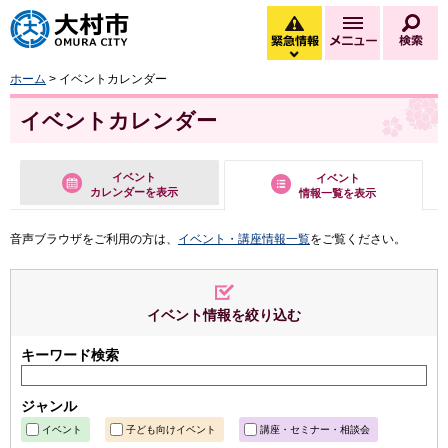
大村市
緊急情報
メニュー
検
緊急情報を開く
ホーム
> イベントカレンダー
イベントカレンダー
イベント
イベント
カレンダーを表示
情報一覧を表示
音声ブラウザをご利用の方は、
イベント・講座情報一覧
をご覧ください。
イベント情報を絞り込む
キーワード検索
ジャンル
イベント
子ども向けイベント
講座・セミナー・相談会