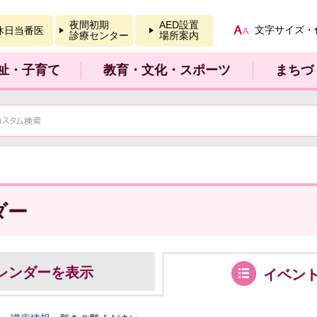
報を開く
夜間初期
AED設置
文字サイズ・
休日当番医
診療センター
場所案内
祉・子育て
教育・文化・スポーツ
まちづ
ダー
レンダーを表示
イベン