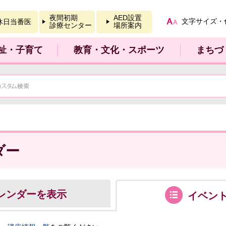
報を開く
夜間初期
AED設置
文字サイズ・
休日当番医
診療センター
場所案内
祉・子育て
教育・文化・スポーツ
まちづ
ダー
レンダーを表示
イベン