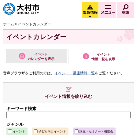
大村市
緊急情報
メニュー
検
緊急情報を開く
ホーム
> イベントカレンダー
イベントカレンダー
イベント
イベント
カレンダーを表示
情報一覧を表示
音声ブラウザをご利用の方は、
イベント・講座情報一覧
をご覧ください。
イベント情報を絞り込む
キーワード検索
ジャンル
イベント
子ども向けイベント
講座・セミナー・相談会