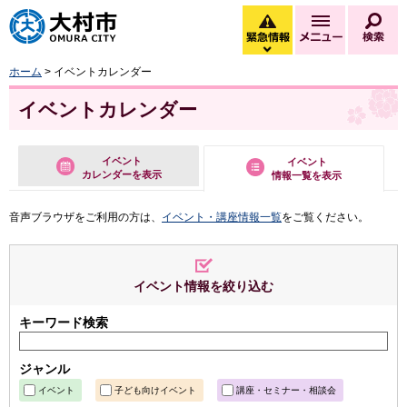
大村市
緊急情報
メニュー
検
緊急情報を開く
ホーム
> イベントカレンダー
イベントカレンダー
イベント
イベント
カレンダーを表示
情報一覧を表示
音声ブラウザをご利用の方は、
イベント・講座情報一覧
をご覧ください。
イベント情報を絞り込む
キーワード検索
ジャンル
イベント
子ども向けイベント
講座・セミナー・相談会