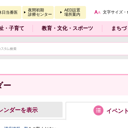
報を開く
夜間初期
AED設置
文字サイズ・
休日当番医
診療センター
場所案内
祉・子育て
教育・文化・スポーツ
まちづ
ダー
レンダーを表示
イベン