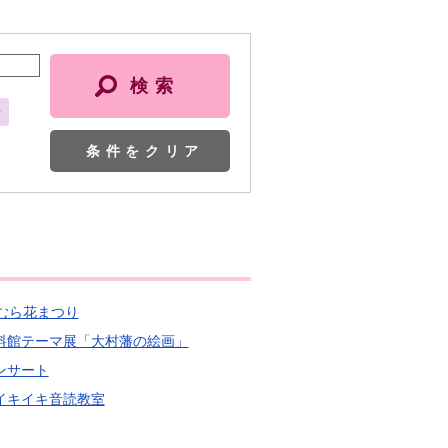
会
条件をクリア
おむら花まつり
史資料館テーマ展「大村藩の絵画」
コンサート
まイキイキ音読教室