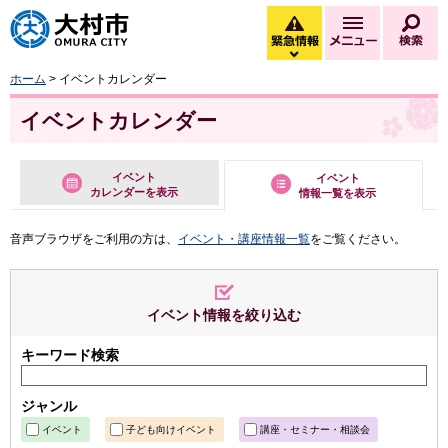
大村市
緊急情報
メニュー
検
緊急情報を開く
ホーム
> イベントカレンダー
イベントカレンダー
イベント
イベント
カレンダーを表示
情報一覧を表示
音声ブラウザをご利用の方は、
イベント・講座情報一覧
をご覧ください。
イベント情報を絞り込む
キーワード検索
ジャンル
イベント
子ども向けイベント
講座・セミナー・相談会