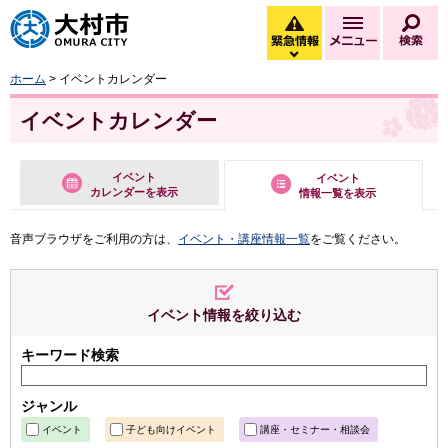
大村市
緊急情報
メニュー
検
緊急情報を開く
ホーム
> イベントカレンダー
イベントカレンダー
イベント
イベント
カレンダーを表示
情報一覧を表示
音声ブラウザをご利用の方は、
イベント・講座情報一覧
をご覧ください。
イベント情報を絞り込む
キーワード検索
ジャンル
イベント
子ども向けイベント
講座・セミナー・相談会