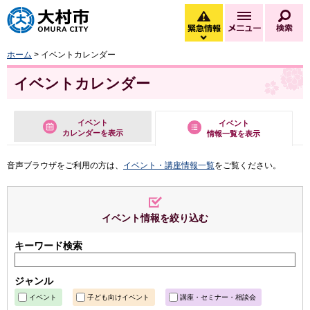
大村市
緊急情報
メニュー
検
緊急情報を開く
ホーム
> イベントカレンダー
イベントカレンダー
イベント
イベント
カレンダーを表示
情報一覧を表示
音声ブラウザをご利用の方は、
イベント・講座情報一覧
をご覧ください。
イベント情報を絞り込む
キーワード検索
ジャンル
イベント
子ども向けイベント
講座・セミナー・相談会