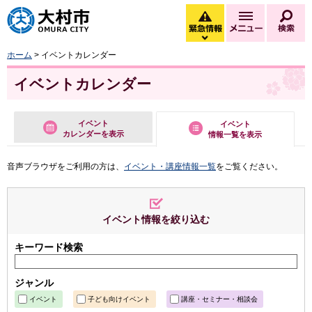
大村市
緊急情報
メニュー
検
緊急情報を開く
ホーム
> イベントカレンダー
イベントカレンダー
イベント
イベント
カレンダーを表示
情報一覧を表示
音声ブラウザをご利用の方は、
イベント・講座情報一覧
をご覧ください。
イベント情報を絞り込む
キーワード検索
ジャンル
イベント
子ども向けイベント
講座・セミナー・相談会