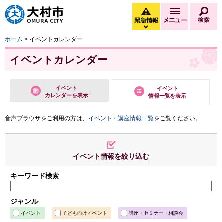
大村市
緊急情報
メニュー
検
緊急情報を開く
ホーム
> イベントカレンダー
イベントカレンダー
イベント
イベント
カレンダーを表示
情報一覧を表示
音声ブラウザをご利用の方は、
イベント・講座情報一覧
をご覧ください。
イベント情報を絞り込む
キーワード検索
ジャンル
イベント
子ども向けイベント
講座・セミナー・相談会