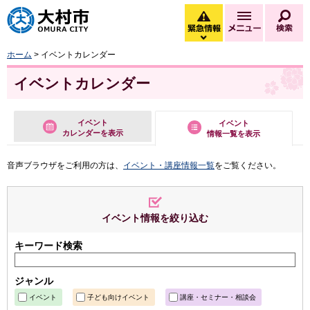
大村市
緊急情報
メニュー
検
緊急情報を開く
ホーム
> イベントカレンダー
イベントカレンダー
イベント
イベント
カレンダーを表示
情報一覧を表示
音声ブラウザをご利用の方は、
イベント・講座情報一覧
をご覧ください。
イベント情報を絞り込む
キーワード検索
ジャンル
イベント
子ども向けイベント
講座・セミナー・相談会