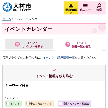
大村市
緊急情報
メニュー
検
緊急情報を開く
ホーム
> イベントカレンダー
イベントカレンダー
イベント
イベント
カレンダーを表示
情報一覧を表示
音声ブラウザをご利用の方は、
イベント・講座情報一覧
をご覧ください。
イベント情報を絞り込む
キーワード検索
ジャンル
イベント
子ども向けイベント
講座・セミナー・相談会