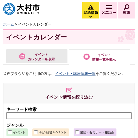
大村市
緊急情報
メニュー
検
緊急情報を開く
ホーム
> イベントカレンダー
イベントカレンダー
イベント
イベント
カレンダーを表示
情報一覧を表示
音声ブラウザをご利用の方は、
イベント・講座情報一覧
をご覧ください。
イベント情報を絞り込む
キーワード検索
ジャンル
イベント
子ども向けイベント
講座・セミナー・相談会