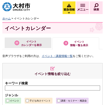
大村市
緊急情報
メニュー
検
緊急情報を開く
ホーム
> イベントカレンダー
イベントカレンダー
イベント
イベント
カレンダーを表示
情報一覧を表示
音声ブラウザをご利用の方は、
イベント・講座情報一覧
をご覧ください。
イベント情報を絞り込む
キーワード検索
ジャンル
イベント
子ども向けイベント
講座・セミナー・相談会