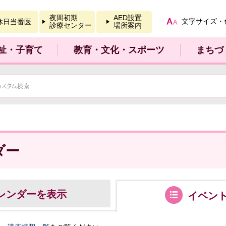
報を開く
夜間初期
AED設置
文字サイズ・
休日当番医
診療センター
場所案内
祉・子育て
教育・文化・スポーツ
まちづ
ダー
レンダーを表示
イベン