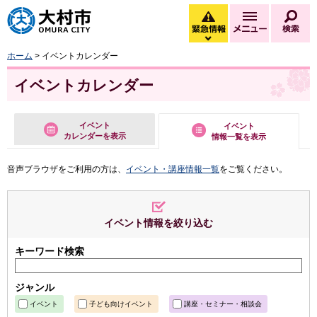
大村市
緊急情報
メニュー
検
緊急情報を開く
ホーム
> イベントカレンダー
イベントカレンダー
イベント
イベント
カレンダーを表示
情報一覧を表示
音声ブラウザをご利用の方は、
イベント・講座情報一覧
をご覧ください。
イベント情報を絞り込む
キーワード検索
ジャンル
イベント
子ども向けイベント
講座・セミナー・相談会