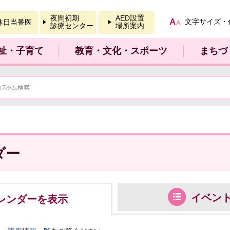
報を開く
夜間初期
AED設置
文字サイズ・
休日当番医
診療センター
場所案内
祉・子育て
教育・文化・スポーツ
まちづ
ダー
イベン
レンダーを表示