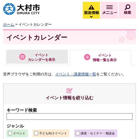
大村市
緊急情報
メニュー
検
緊急情報を開く
ホーム
> イベントカレンダー
イベントカレンダー
イベント
イベント
カレンダーを表示
情報一覧を表示
音声ブラウザをご利用の方は、
イベント・講座情報一覧
をご覧ください。
イベント情報を絞り込む
キーワード検索
ジャンル
イベント
子ども向けイベント
講座・セミナー・相談会