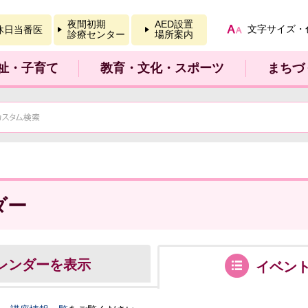
報を開く
夜間初期
AED設置
文字サイズ・
休日当番医
診療センター
場所案内
祉・子育て
教育・文化・スポーツ
まちづ
ダー
レンダーを表示
イベン