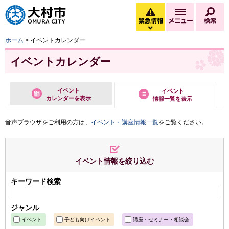
大村市
緊急情報
メニュー
検
緊急情報を開く
ホーム
> イベントカレンダー
イベントカレンダー
イベント
イベント
カレンダーを表示
情報一覧を表示
音声ブラウザをご利用の方は、
イベント・講座情報一覧
をご覧ください。
イベント情報を絞り込む
キーワード検索
ジャンル
イベント
子ども向けイベント
講座・セミナー・相談会