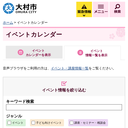
大村市
緊急情報
メニュー
検
緊急情報を開く
ホーム
> イベントカレンダー
イベントカレンダー
イベント
イベント
カレンダーを表示
情報一覧を表示
音声ブラウザをご利用の方は、
イベント・講座情報一覧
をご覧ください。
イベント情報を絞り込む
キーワード検索
ジャンル
イベント
子ども向けイベント
講座・セミナー・相談会