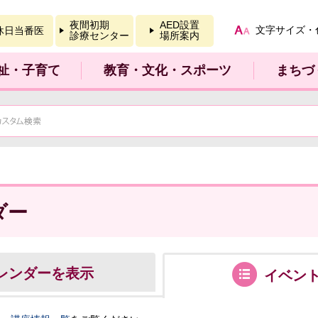
報を開く
夜間初期
AED設置
文字サイズ・
休日当番医
診療センター
場所案内
祉・子育て
教育・文化・スポーツ
まちづ
ダー
レンダーを表示
イベン