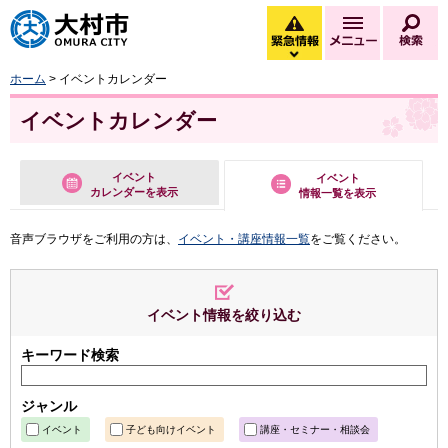
大村市
緊急情報
メニュー
検
緊急情報を開く
ホーム
> イベントカレンダー
イベントカレンダー
イベント
イベント
カレンダーを表示
情報一覧を表示
音声ブラウザをご利用の方は、
イベント・講座情報一覧
をご覧ください。
イベント情報を絞り込む
キーワード検索
ジャンル
イベント
子ども向けイベント
講座・セミナー・相談会