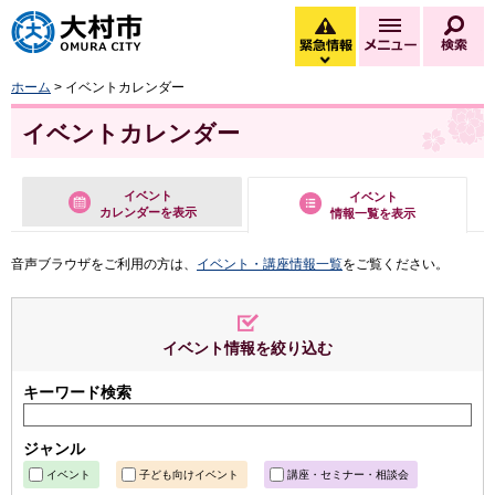
大村市
緊急情報
メニュー
検
緊急情報を開く
ホーム
> イベントカレンダー
イベントカレンダー
イベント
イベント
カレンダーを表示
情報一覧を表示
音声ブラウザをご利用の方は、
イベント・講座情報一覧
をご覧ください。
イベント情報を絞り込む
キーワード検索
ジャンル
イベント
子ども向けイベント
講座・セミナー・相談会