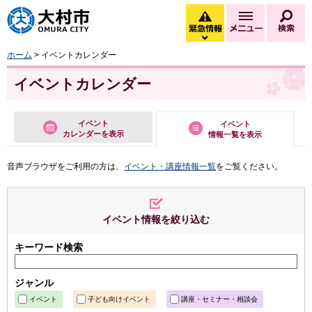
大村市
緊急情報
メニュー
検
緊急情報を開く
ホーム
> イベントカレンダー
イベントカレンダー
イベント
イベント
カレンダーを表示
情報一覧を表示
音声ブラウザをご利用の方は、
イベント・講座情報一覧
をご覧ください。
イベント情報を絞り込む
キーワード検索
ジャンル
イベント
子ども向けイベント
講座・セミナー・相談会