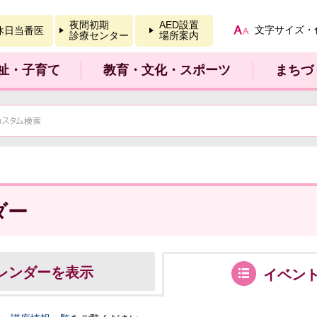
報を開く
夜間初期
AED設置
文字サイズ・
休日当番医
診療センター
場所案内
祉・子育て
教育・文化・スポーツ
まちづ
ダー
レンダーを表示
イベン