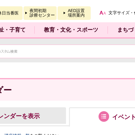
報を開く
夜間初期
AED設置
文字サイズ・
休日当番医
診療センター
場所案内
祉・子育て
教育・文化・スポーツ
まちづ
ダー
レンダーを表示
イベン