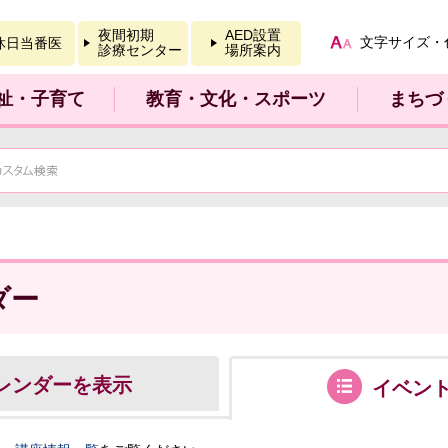
報を開く
夜間初期
AED設置
文字サイズ・
休日当番医
診療センター
場所案内
祉・子育て
教育・文化・スポーツ
まちづ
ダー
レンダーを表示
イベン