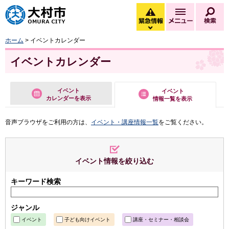
大村市
緊急情報
メニュー
検
緊急情報を開く
ホーム
> イベントカレンダー
イベントカレンダー
イベント
イベント
カレンダーを表示
情報一覧を表示
音声ブラウザをご利用の方は、
イベント・講座情報一覧
をご覧ください。
イベント情報を絞り込む
キーワード検索
ジャンル
イベント
子ども向けイベント
講座・セミナー・相談会