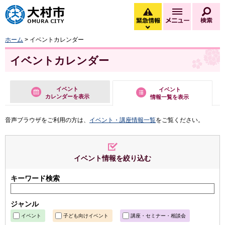
大村市
緊急情報
メニュー
検
緊急情報を開く
ホーム
> イベントカレンダー
イベントカレンダー
イベント
イベント
カレンダーを表示
情報一覧を表示
音声ブラウザをご利用の方は、
イベント・講座情報一覧
をご覧ください。
イベント情報を絞り込む
キーワード検索
ジャンル
イベント
子ども向けイベント
講座・セミナー・相談会