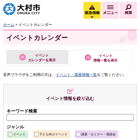
大村市
緊急情報
メニュー
検
緊急情報を開く
ホーム
> イベントカレンダー
イベントカレンダー
イベント
イベント
カレンダーを表示
情報一覧を表示
音声ブラウザをご利用の方は、
イベント・講座情報一覧
をご覧ください。
イベント情報を絞り込む
キーワード検索
ジャンル
イベント
子ども向けイベント
講座・セミナー・相談会