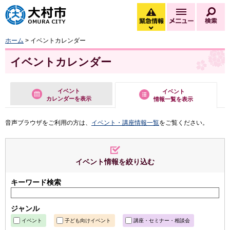
大村市
緊急情報
メニュー
検
緊急情報を開く
ホーム
> イベントカレンダー
イベントカレンダー
イベント
イベント
カレンダーを表示
情報一覧を表示
音声ブラウザをご利用の方は、
イベント・講座情報一覧
をご覧ください。
イベント情報を絞り込む
キーワード検索
ジャンル
イベント
子ども向けイベント
講座・セミナー・相談会