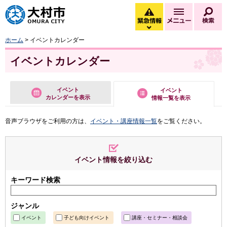
大村市
緊急情報
メニュー
検
緊急情報を開く
ホーム
> イベントカレンダー
イベントカレンダー
イベント
イベント
カレンダーを表示
情報一覧を表示
音声ブラウザをご利用の方は、
イベント・講座情報一覧
をご覧ください。
イベント情報を絞り込む
キーワード検索
ジャンル
イベント
子ども向けイベント
講座・セミナー・相談会