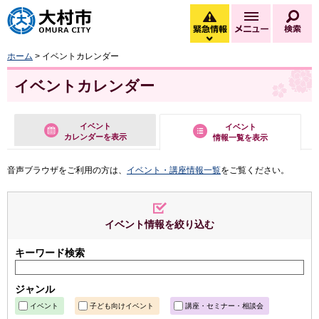
大村市
緊急情報
メニュー
検
緊急情報を開く
ホーム
> イベントカレンダー
イベントカレンダー
イベント
イベント
カレンダーを表示
情報一覧を表示
音声ブラウザをご利用の方は、
イベント・講座情報一覧
をご覧ください。
イベント情報を絞り込む
キーワード検索
ジャンル
イベント
子ども向けイベント
講座・セミナー・相談会