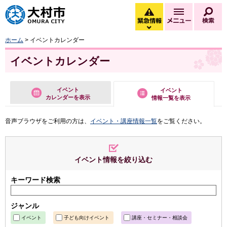
大村市
緊急情報
メニュー
検
緊急情報を開く
ホーム
> イベントカレンダー
イベントカレンダー
イベント
イベント
カレンダーを表示
情報一覧を表示
音声ブラウザをご利用の方は、
イベント・講座情報一覧
をご覧ください。
イベント情報を絞り込む
キーワード検索
ジャンル
イベント
子ども向けイベント
講座・セミナー・相談会