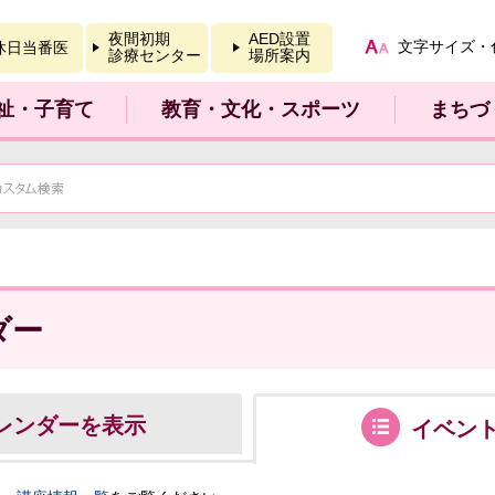
報を開く
夜間初期
AED設置
文字サイズ・
休日当番医
診療センター
場所案内
祉・子育て
教育・文化・スポーツ
まちづ
ダー
レンダーを表示
イベン