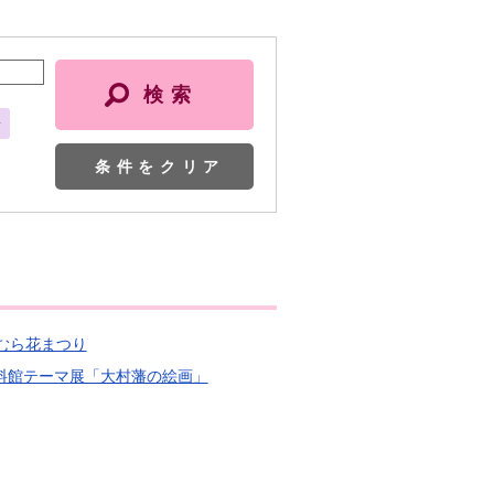
会
条件をクリア
おむら花まつり
史資料館テーマ展「大村藩の絵画」