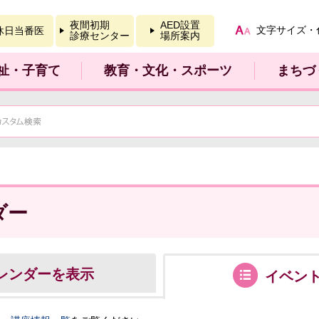
報を開く
夜間初期
AED設置
文字サイズ・
休日当番医
診療センター
場所案内
祉・子育て
教育・文化・スポーツ
まちづ
ダー
レンダーを表示
イベン