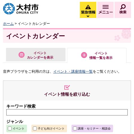
大村市
緊急情報
メニュー
検
緊急情報を開く
ホーム
> イベントカレンダー
イベントカレンダー
イベント
イベント
カレンダーを表示
情報一覧を表示
音声ブラウザをご利用の方は、
イベント・講座情報一覧
をご覧ください。
イベント情報を絞り込む
キーワード検索
ジャンル
イベント
子ども向けイベント
講座・セミナー・相談会