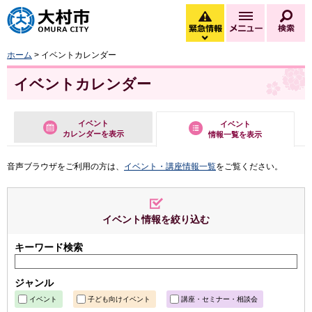
大村市
緊急情報
メニュー
検
緊急情報を開く
ホーム
> イベントカレンダー
イベントカレンダー
イベント
イベント
カレンダーを表示
情報一覧を表示
音声ブラウザをご利用の方は、
イベント・講座情報一覧
をご覧ください。
イベント情報を絞り込む
キーワード検索
ジャンル
イベント
子ども向けイベント
講座・セミナー・相談会