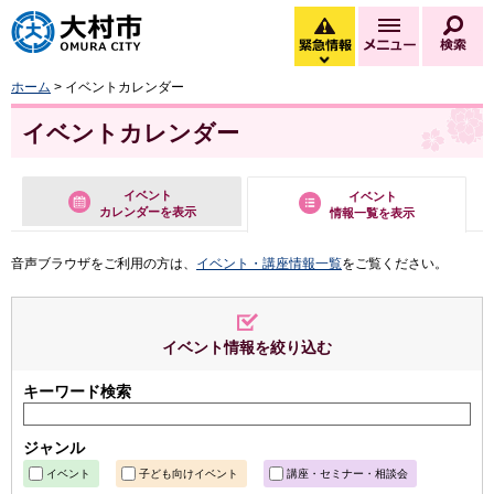
大村市
緊急情報
メニュー
検
緊急情報を開く
ホーム
> イベントカレンダー
イベントカレンダー
イベント
イベント
カレンダーを表示
情報一覧を表示
音声ブラウザをご利用の方は、
イベント・講座情報一覧
をご覧ください。
イベント情報を絞り込む
キーワード検索
ジャンル
イベント
子ども向けイベント
講座・セミナー・相談会