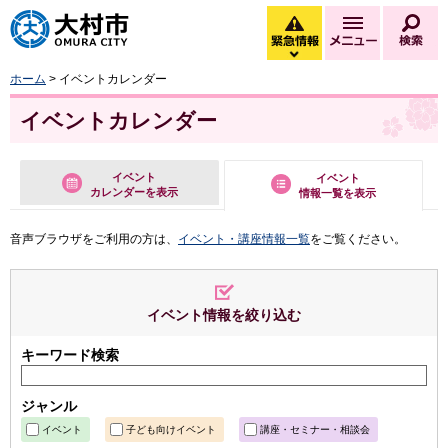
大村市
緊急情報
メニュー
検
緊急情報を開く
ホーム
> イベントカレンダー
イベントカレンダー
イベント
イベント
カレンダーを表示
情報一覧を表示
音声ブラウザをご利用の方は、
イベント・講座情報一覧
をご覧ください。
イベント情報を絞り込む
キーワード検索
ジャンル
イベント
子ども向けイベント
講座・セミナー・相談会