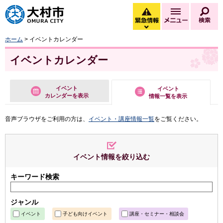
大村市
緊急情報
メニュー
検
緊急情報を開く
ホーム
> イベントカレンダー
イベントカレンダー
イベント
イベント
カレンダーを表示
情報一覧を表示
音声ブラウザをご利用の方は、
イベント・講座情報一覧
をご覧ください。
イベント情報を絞り込む
キーワード検索
ジャンル
イベント
子ども向けイベント
講座・セミナー・相談会