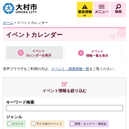
大村市
緊急情報
メニュー
検
緊急情報を開く
ホーム
> イベントカレンダー
イベントカレンダー
イベント
イベント
カレンダーを表示
情報一覧を表示
音声ブラウザをご利用の方は、
イベント・講座情報一覧
をご覧ください。
イベント情報を絞り込む
キーワード検索
ジャンル
イベント
子ども向けイベント
講座・セミナー・相談会