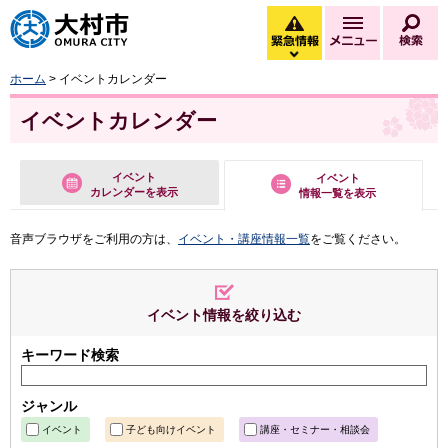
大村市
緊急情報
メニュー
検
緊急情報を開く
ホーム
> イベントカレンダー
イベントカレンダー
イベント
イベント
カレンダーを表示
情報一覧を表示
音声ブラウザをご利用の方は、
イベント・講座情報一覧
をご覧ください。
イベント情報を絞り込む
キーワード検索
ジャンル
イベント
子ども向けイベント
講座・セミナー・相談会