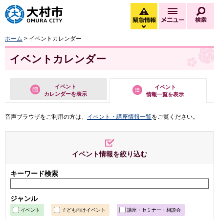
大村市
緊急情報
メニュー
検
緊急情報を開く
ホーム
> イベントカレンダー
イベントカレンダー
イベント
イベント
カレンダーを表示
情報一覧を表示
音声ブラウザをご利用の方は、
イベント・講座情報一覧
をご覧ください。
イベント情報を絞り込む
キーワード検索
ジャンル
イベント
子ども向けイベント
講座・セミナー・相談会