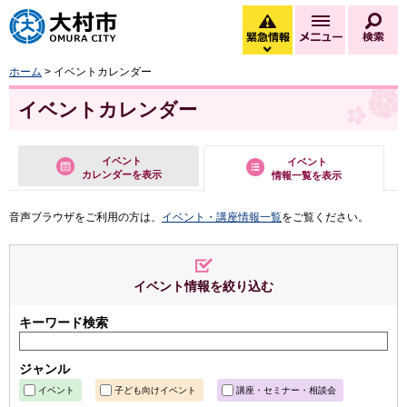
大村市
緊急情報
メニュー
検
緊急情報を開く
ホーム
> イベントカレンダー
イベントカレンダー
イベント
イベント
カレンダーを表示
情報一覧を表示
音声ブラウザをご利用の方は、
イベント・講座情報一覧
をご覧ください。
イベント情報を絞り込む
キーワード検索
ジャンル
イベント
子ども向けイベント
講座・セミナー・相談会