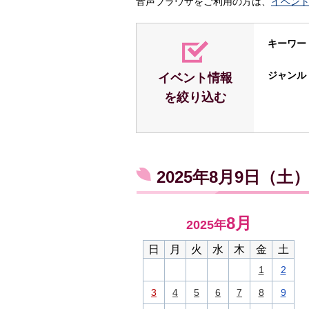
音声ブラウザをご利用の方は、
イベン
キーワー
ジャンル
イベント情報
を絞り込む
2025年8月9日（
8月
2025年
日
月
火
水
木
金
土
1
2
3
4
5
6
7
8
9