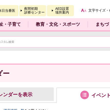
報を開く
夜間初期
AED設置
文字サイズ・
休日当番医
診療センター
場所案内
祉・子育て
教育・文化・スポーツ
まちづ
ダー
レンダーを表示
イベン