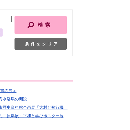
会
条件をクリア
題図書の展示
松原海水浴場の開設
 大村市歴史資料館企画展「大村と飛行機」
 ミニミニ原爆展・平和と学びポスター展