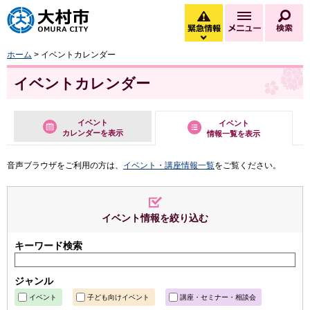
大村市
緊急情報
メニュー
検
緊急情報を開く
ホーム
> イベントカレンダー
イベントカレンダー
イベント
イベント
カレンダーを表示
情報一覧を表示
音声ブラウザをご利用の方は、
イベント・講座情報一覧
をご覧ください。
イベント情報を絞り込む
キーワード検索
ジャンル
イベント
子ども向けイベント
講座・セミナー・相談会